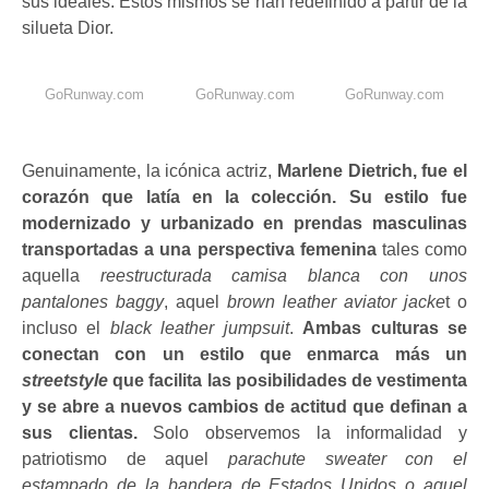
sus ideales. Estos mismos se han redefinido a partir de la
silueta Dior.
GoRunway.com
GoRunway.com
GoRunway.com
Genuinamente, la icónica actriz,
Marlene Dietrich, fue el
corazón que latía en la colección. Su estilo fue
modernizado y urbanizado en prendas masculinas
transportadas a una perspectiva femenina
tales como
aquella
reestructurada camisa blanca con unos
pantalones baggy
, aquel
brown leather aviator jacke
t o
incluso el
black leather jumpsuit
.
Ambas culturas se
conectan con un estilo que enmarca más un
streetstyle
que facilita las posibilidades de vestimenta
y se abre a nuevos cambios de actitud que definan a
sus clientas.
Solo observemos la informalidad y
patriotismo de aquel
parachute sweater con el
estampado de la bandera de Estados Unidos o aquel