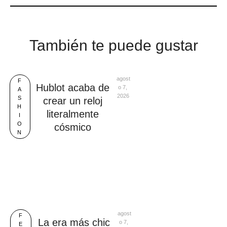
También te puede gustar
agost
F
Hublot acaba de
o 7, 
A
2026
S
crear un reloj
H
literalmente
I
O
cósmico
N
agost
F
La era más chic
o 7, 
E