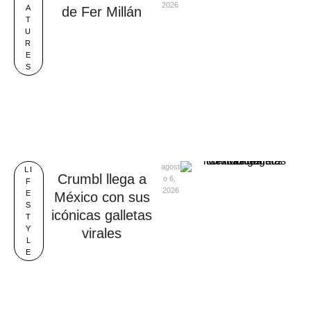
2026
A
de Fer Millán
T
U
R
E
S
agost
LI
Crumbl llega a
o 6, 
F
2026
E
México con sus
S
icónicas galletas
T
Y
virales
L
E