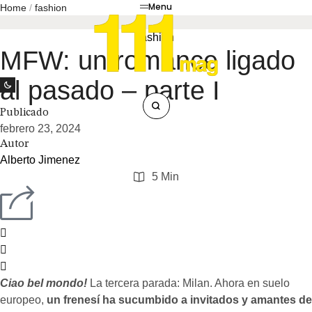
Menu
Home
/
fashion
fashion
MFW: un romance ligado
al pasado – parte I
Publicado
febrero 23, 2024
Autor
Alberto Jimenez
5
 Min
Ciao bel mondo!
La tercera parada: Milan. Ahora en suelo
europeo,
un frenesí ha sucumbido a invitados y amantes de