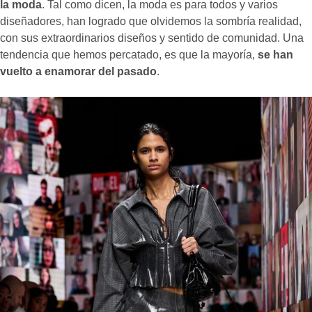
la moda
. Tal como dicen, la moda es para todos y varios
diseñadores, han logrado que olvidemos la sombría realidad,
con sus extraordinarios diseños y sentido de comunidad. Una
tendencia que hemos percatado, es que la mayoría,
se han
vuelto a enamorar del pasado
.