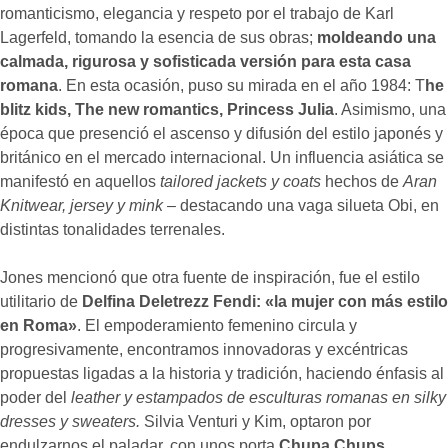
romanticismo, elegancia y respeto por el trabajo de Karl
Lagerfeld, tomando la esencia de sus obras;
moldeando una
calmada, rigurosa y sofisticada versión para esta casa
romana
. En esta ocasión, puso su mirada en el año 1984: T
he
blitz kids, The new romantics, Princess Julia
. Asimismo, una
época que presenció el ascenso y difusión del estilo japonés y
británico en el mercado internacional. Un influencia asiática se
manifestó en aquellos
tailored jackets y coats
hechos de
Aran
Knitwear, jersey y mink
– destacando una vaga silueta Obi, en
distintas tonalidades terrenales.
Jones mencionó que otra fuente de inspiración, fue el estilo
utilitario de
Delfina Deletrezz Fendi:
«la mujer con más estilo
en Roma»
. El empoderamiento femenino circula y
progresivamente, encontramos innovadoras y excéntricas
propuestas ligadas a la historia y tradición, haciendo énfasis al
poder del
leather y estampados de esculturas romanas en silky
dresses y sweaters.
Silvia Venturi y Kim, optaron por
endulzarnos el paladar, con unos porta
Chupa Chups.